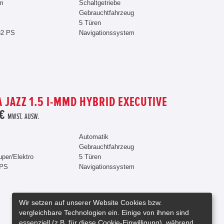
km
Schaltgetriebe
Gebrauchtfahrzeug
5 Türen
82 PS
Navigationssystem
 JAZZ 1.5 I-MMD HYBRID EXECUTIVE
 €
MWST. AUSW.
Automatik
Gebrauchtfahrzeug
uper/Elektro
5 Türen
 PS
Navigationssystem
Wir setzen auf unserer Website Cookies bzw.
vergleichbare Technologien ein. Einige von ihnen sind
essenziell (z.B. für diese Cookie-Einwilligung), während