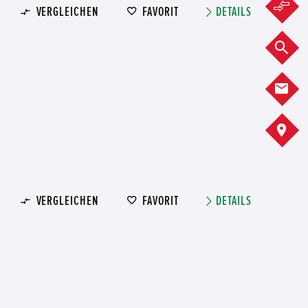
F
VERGLEICHEN
FAVORIT
DETAILS
F
K
A
VERGLEICHEN
FAVORIT
DETAILS