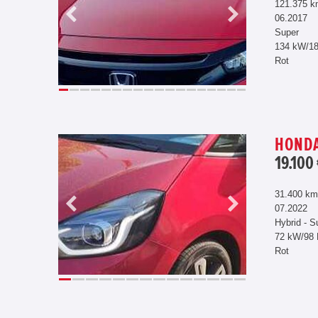
121.375 
06.2017
Super
134 kW/1
Rot
HONDA
19.100
31.400 km
07.2022
Hybrid - S
72 kW/98
Rot