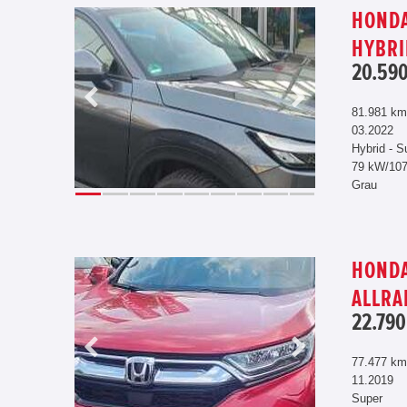
HONDA
HYBRI
20.590
81.981 km
03.2022
Hybrid - S
79 kW/10
Grau
HONDA
ALLRA
22.790
77.477 km
11.2019
Super