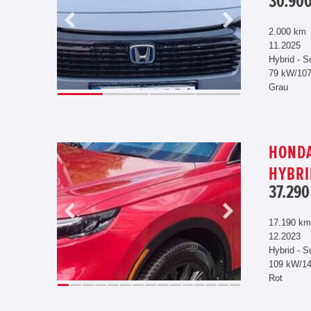
30.900
2.000 km
11.2025
Hybrid - S
79 kW/10
Grau
HONDA
HYBRI
37.290
17.190 km
12.2023
Hybrid - S
109 kW/1
Rot