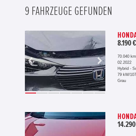
9 FAHRZEUGE GEFUNDEN
HONDA
8.190 
70.040 km
02.2022
Hybrid - S
79 kW/10
Grau
HONDA
14.290