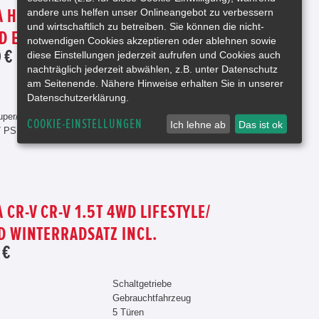
andere uns helfen unser Onlineangebot zu verbessern
 HR-V HR-V HYBRID E:HEV 1.5 I-MMD
und wirtschaftlich zu betreiben. Sie können die nicht-
D ELEGANCE
notwendigen Cookies akzeptieren oder ablehnen sowie
 €
diese Einstellungen jederzeit aufrufen und Cookies auch
nachträglich jederzeit abwählen, z.B. unter Datenschutz
am Seitenende. Nähere Hinweise erhalten Sie in unserer
Automatik
Datenschutzerklärung.
Gebrauchtfahrzeug
uper/Elektro
5 Türen
COOKIE-EINSTELLUNGEN
Ich lehne ab
Das ist ok
7 PS
Navigationssystem
 CR-V CR-V 1.5T 4WD LIFESTYLE/
D WINTERRADSATZ INCL.
 €
Schaltgetriebe
Gebrauchtfahrzeug
5 Türen