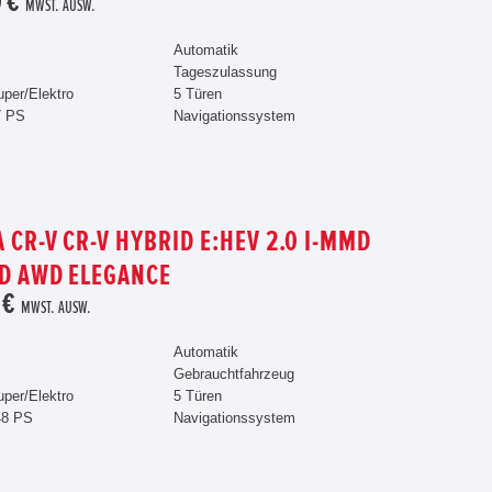
 €
MWST. AUSW.
Automatik
Tageszulassung
uper/Elektro
5 Türen
7 PS
Navigationssystem
 CR-V CR-V HYBRID E:HEV 2.0 I-MMD
D AWD ELEGANCE
 €
MWST. AUSW.
Automatik
Gebrauchtfahrzeug
uper/Elektro
5 Türen
48 PS
Navigationssystem