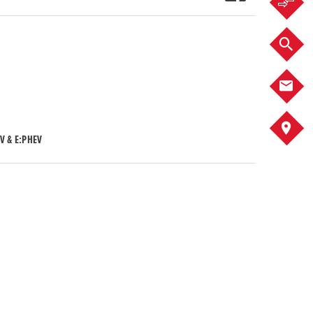
F
F
K
A
V & E:PHEV