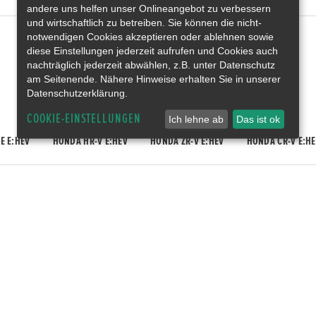
andere uns helfen unser Onlineangebot zu verbessern
und wirtschaftlich zu betreiben. Sie können die nicht-
notwendigen Cookies akzeptieren oder ablehnen sowie
Gebrauchtwagen
diese Einstellungen jederzeit aufrufen und Cookies auch
Honda Gebrauchtwagen
nachträglich jederzeit abwählen, z.B. unter Datenschutz
Honda Vorführwagen
am Seitenende. Nähere Hinweise erhalten Sie in unserer
Gesamtbestand
Datenschutzerklärung.
COOKIE-EINSTELLUNGEN
Ich lehne ab
Das ist ok
E E:HEV
HONDA HR-V E:HEV
HONDA ZR-V E:HEV
HONDA CR-V E:HE