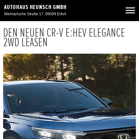
AUTOHAUS HEUNSCH GMBH
Weimarische Straße 17, 99099 Erfurt
DEN NEUEN CR-V E:HEV ELEGANCE
Neuwagen
2WD LEASEN
Gebrauchtwagen
Angebote
Service & Zubehör
Unser Autohaus