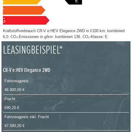
Kraftstoffverbrauch CR-V e:HEV Elegance 2WD in l/100 km: kombiniert
6,0. CO₂-Emissionen in g/km: kombiniert 136. CO₂-Klasse: E.
LEASINGBEISPIEL*
CR-V e:HEV Elegance 2WD
Fahrzeugpreis
46.900,00 €
Fracht
690,20 €
Fahrzeugpreis inkl. Fracht
47.590,20 €